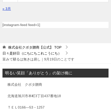
« 3月
[instagram-feed feed=1]
株式会社クボタ贈商【公式】
TOP
日々是好日（にちにちこれこうにち）
富みて驕るは無きは易し｜9月19日のことです
明るい笑顔「ありがとう」の架け橋に
株式会社 クボタ贈商
北海道旭川市本町3丁目437番地18
ＴＥＬ0166―53－1257