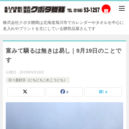
株式会社クボタ贈商は北海道旭川市でカレンダーやタオルを中心に
名入れやプリントを主にしている贈答品屋さんです
富みて驕るは無きは易し｜9月19日のことで
す
公開日：
2019年9月19日
日々是好日（にちにちこれこうにち）
0
0