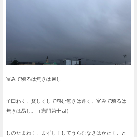
富みて驕るは無きは易し
子曰わく、貧しくして怨む無きは難く、富みて驕るは
無きは易し。（憲門第十四）
しのたまわく、まずしくしてうらむなきはかたく、と