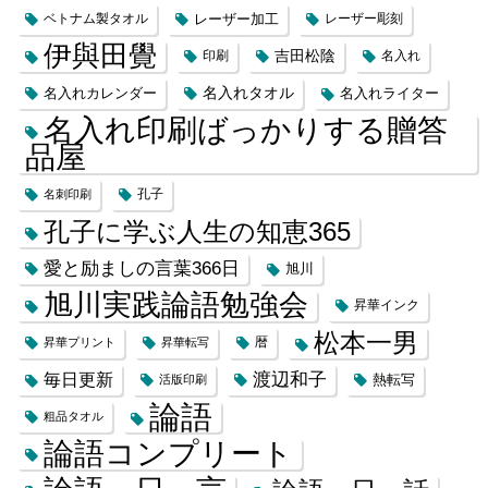
レーザー加工
ベトナム製タオル
レーザー彫刻
伊與田覺
吉田松陰
印刷
名入れ
名入れカレンダー
名入れタオル
名入れライター
名入れ印刷ばっかりする贈答
品屋
名刺印刷
孔子
孔子に学ぶ人生の知恵365
愛と励ましの言葉366日
旭川
旭川実践論語勉強会
昇華インク
松本一男
昇華プリント
昇華転写
暦
渡辺和子
毎日更新
熱転写
活版印刷
論語
粗品タオル
論語コンプリート