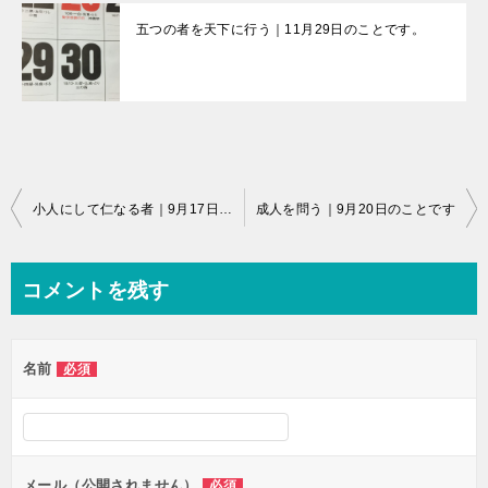
五つの者を天下に行う｜11月29日のことです。
投
小人にして仁なる者｜9月17日のことです
成人を問う｜9月20日のことです
稿
ナ
コメントを残す
ビ
ゲ
名前
必須
ー
シ
ョ
ン
メール（公開されません）
必須