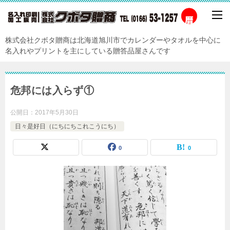
株式会社クボタ贈商は北海道旭川市でカレンダーやタオルを中心に
名入れやプリントを主にしている贈答品屋さんです
危邦には入らず①
公開日：
2017年5月30日
日々是好日（にちにちこれこうにち）
0
0