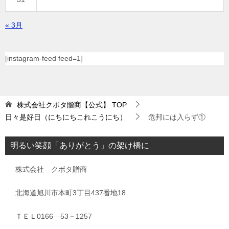
« 3月
[instagram-feed feed=1]
株式会社クボタ贈商【公式】
TOP
日々是好日（にちにちこれこうにち）
危邦には入らず①
明るい笑顔「ありがとう」の架け橋に
株式会社 クボタ贈商
北海道旭川市本町3丁目437番地18
ＴＥＬ0166―53－1257