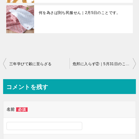
何を為さば則ち民服せん｜2月5日のことです。
投
三年学びて穀に至らざる
危邦に入らず②｜5月31日のことですね～
稿
ナ
コメントを残す
ビ
ゲ
名前
必須
ー
シ
ョ