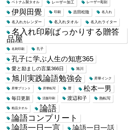
レーザー加工
ベトナム製タオル
レーザー彫刻
伊與田覺
吉田松陰
印刷
名入れ
名入れカレンダー
名入れタオル
名入れライター
名入れ印刷ばっかりする贈答
品屋
名刺印刷
孔子
孔子に学ぶ人生の知恵365
愛と励ましの言葉366日
旭川
旭川実践論語勉強会
昇華インク
松本一男
昇華プリント
昇華転写
暦
渡辺和子
毎日更新
熱転写
活版印刷
論語
粗品タオル
論語コンプリート
論語一日一言
論語一日一話