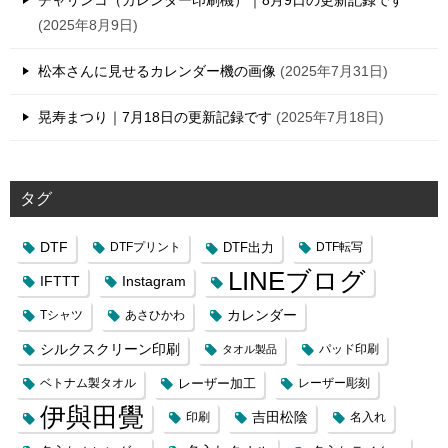
2025年8月9日
松本さんに見せるカレンダー機の画像
2025年7月31日
晃寿まつり｜7月18日の更新記録です
2025年7月18日
タグ
DTF
DTFプリント
DTF出力
DTF転写
LINEブログ
IFTTT
Instagram
カレンダー
Tシャツ
あさひかわ
シルクスクリーン印刷
タオル製品
パッド印刷
レーザー加工
ベトナム製タオル
レーザー彫刻
伊與田覺
吉田松陰
印刷
名入れ