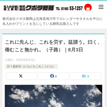
株式会社クボタ贈商は北海道旭川市でカレンダーやタオルを中心に
名入れやプリントを主にしている贈答品屋さんです
これに先んじ、これを労す。益請う。曰く、
倦むこと無かれ。（子路）｜8月3日
公開日：
2020年8月3日
日々是好日（にちにちこれこうにち）
0
0