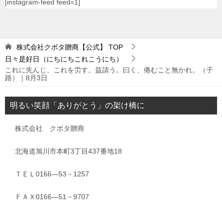
[instagram-feed feed=1]
株式会社クボタ贈商【公式】
TOP
日々是好日（にちにちこれこうにち）
これに先んじ、これを労す。益請う。曰く、倦むこと無かれ。（子
路）｜8月3日
明るい笑顔「ありがとう」の架け橋に
株式会社 クボタ贈商
北海道旭川市本町3丁目437番地18
ＴＥＬ0166―53－1257
ＦＡＸ0166―51－9707