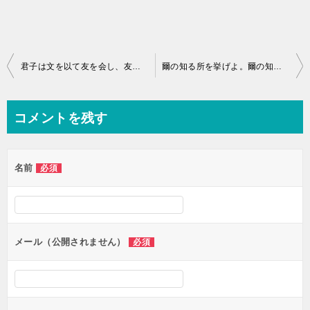
投
君子は文を以て友を会し、友を以て仁を輔（たす）く。（顔淵）｜8月2日
爾の知る所を挙げよ。爾の知らざる所は、人其れ諸（これ）を舎（す）てんや。（子路）｜8月4日
稿
ナ
コメントを残す
ビ
ゲ
名前
必須
ー
シ
ョ
ン
メール（公開されません）
必須