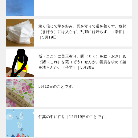
篤く信じて学を好み、死を守りて道を善くす。危邦
（きほう）には入らず、乱邦には居らず。（泰伯）
｜5月19日
斯（ここ）に美玉有り。匵（とく）を韞（おさ）め
て諸（これ）を蔵（ぞう）せんか。善賈を求めて諸
を沽らんか。（子罕）｜5月30日
5月12日のことです。
仁其の中に在り｜12月19日のことです。