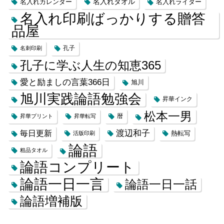
名入れカレンダー
名入れタオル
名入れライター
名入れ印刷ばっかりする贈答
品屋
名刺印刷
孔子
孔子に学ぶ人生の知恵365
愛と励ましの言葉366日
旭川
旭川実践論語勉強会
昇華インク
松本一男
昇華プリント
昇華転写
暦
渡辺和子
毎日更新
熱転写
活版印刷
論語
粗品タオル
論語コンプリート
論語一日一言
論語一日一話
論語増補版