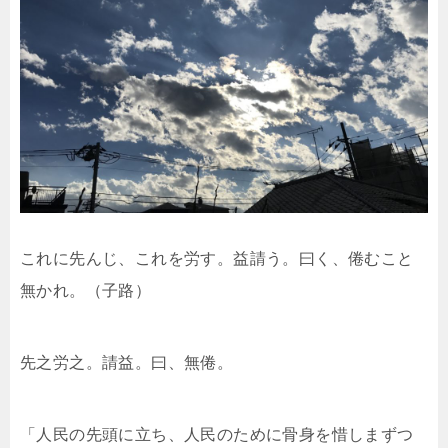
これに先んじ、これを労す。益請う。曰く、倦むこと
無かれ。（子路）
先之労之。請益。曰、無倦。
「人民の先頭に立ち、人民のために骨身を惜しまずつ