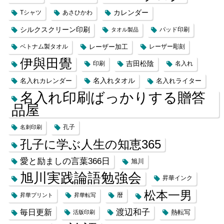
カレンダー
Tシャツ
あさひかわ
シルクスクリーン印刷
タオル製品
パッド印刷
レーザー加工
ベトナム製タオル
レーザー彫刻
伊與田覺
吉田松陰
印刷
名入れ
名入れカレンダー
名入れタオル
名入れライター
名入れ印刷ばっかりする贈答
品屋
名刺印刷
孔子
孔子に学ぶ人生の知恵365
愛と励ましの言葉366日
旭川
旭川実践論語勉強会
昇華インク
松本一男
昇華プリント
昇華転写
暦
渡辺和子
毎日更新
熱転写
活版印刷