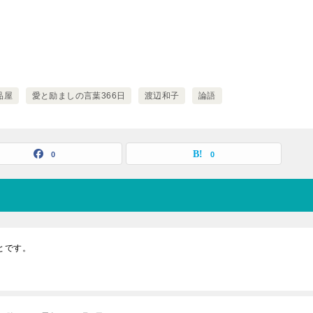
品屋
愛と励ましの言葉366日
渡辺和子
論語
0
0
とです。