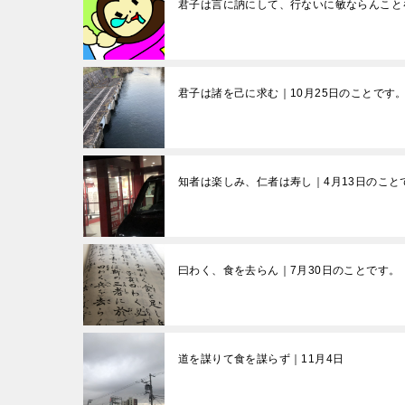
君子は言に訥にして、行ないに敏ならんこと
君子は諸を己に求む｜10月25日のことです
知者は楽しみ、仁者は寿し｜4月13日のこと
曰わく、食を去らん｜7月30日のことです。
道を謀りて食を謀らず｜11月4日