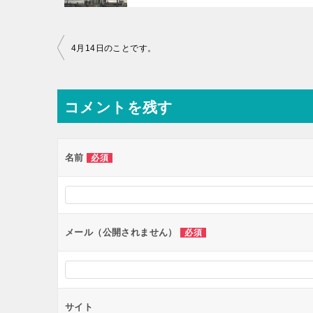
投
4月14日のことです。
稿
ナ
コメントを残す
ビ
ゲ
ー
名前
必須
シ
ョ
ン
メール（公開されません）
必須
サイト