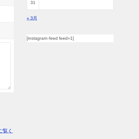
31
« 3月
[instagram-feed feed=1]
ご覧く