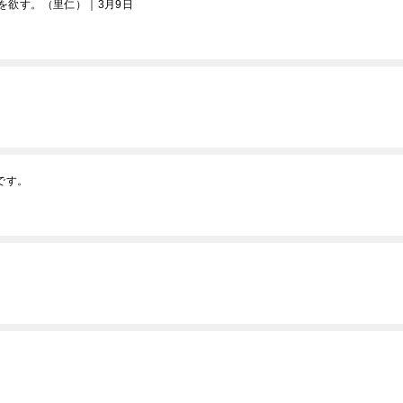
を欲す。（里仁）｜3月9日
。
です。