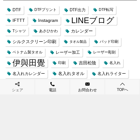
DTF
DTFプリント
DTF出力
DTF転写
LINEブログ
IFTTT
Instagram
カレンダー
Tシャツ
あさひかわ
シルクスクリーン印刷
タオル製品
パッド印刷
レーザー加工
ベトナム製タオル
レーザー彫刻
伊與田覺
吉田松陰
印刷
名入れ
名入れカレンダー
名入れタオル
名入れライター
名入れ印刷ばっかりする贈答
品屋
TOPへ
シェア
電話
お問合わせ
名刺印刷
孔子
孔子に学ぶ人生の知恵365
愛と励ましの言葉366日
旭川
旭川実践論語勉強会
昇華インク