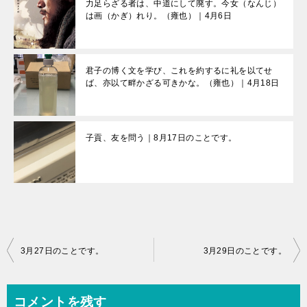
力足らざる者は、中道にして廃す。今女（なんじ）
は画（かぎ）れり。（雍也）｜4月6日
君子の博く文を学び、これを約するに礼を以てせ
ば、亦以て畔かざる可きかな。（雍也）｜4月18日
子貢、友を問う｜8月17日のことです。
投
3月27日のことです。
3月29日のことです。
稿
ナ
コメントを残す