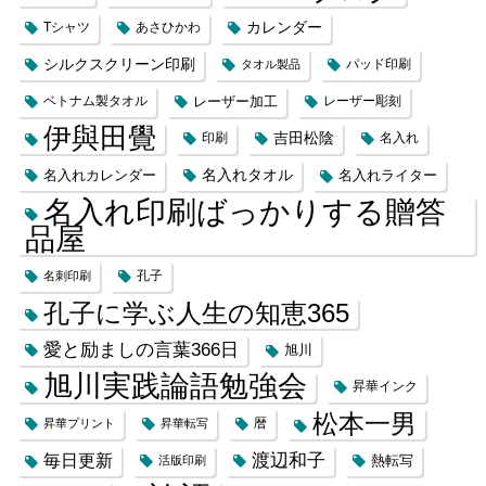
カレンダー
Tシャツ
あさひかわ
シルクスクリーン印刷
タオル製品
パッド印刷
レーザー加工
ベトナム製タオル
レーザー彫刻
伊與田覺
吉田松陰
印刷
名入れ
名入れカレンダー
名入れタオル
名入れライター
名入れ印刷ばっかりする贈答
品屋
名刺印刷
孔子
孔子に学ぶ人生の知恵365
愛と励ましの言葉366日
旭川
旭川実践論語勉強会
昇華インク
松本一男
昇華プリント
昇華転写
暦
渡辺和子
毎日更新
熱転写
活版印刷