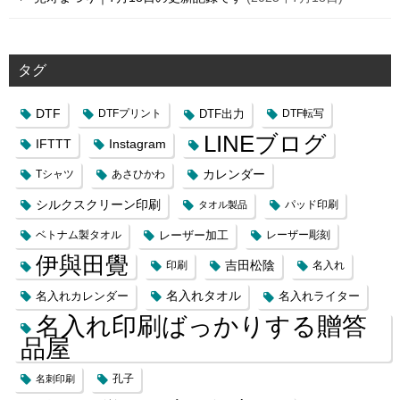
タグ
DTF
DTFプリント
DTF出力
DTF転写
LINEブログ
IFTTT
Instagram
カレンダー
Tシャツ
あさひかわ
シルクスクリーン印刷
タオル製品
パッド印刷
レーザー加工
ベトナム製タオル
レーザー彫刻
伊與田覺
吉田松陰
印刷
名入れ
名入れカレンダー
名入れタオル
名入れライター
名入れ印刷ばっかりする贈答
品屋
名刺印刷
孔子