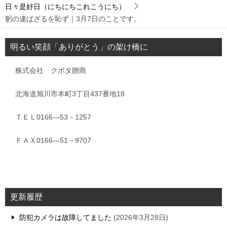
日々是好日（にちにちこれこうにち）
躬の逮ばざるを恥ず｜3月7日のことです。
明るい笑顔「ありがとう」の架け橋に
株式会社 クボタ贈商
北海道旭川市本町3丁目437番地18
ＴＥＬ0166―53－1257
ＦＡＸ0166―51－9707
更新履歴
防犯カメラは故障してました
2026年3月28日