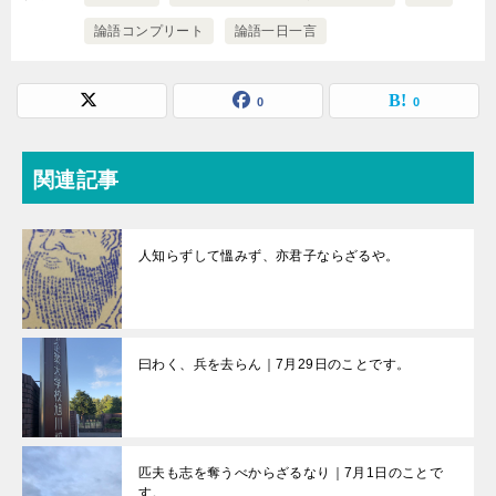
論語コンプリート
論語一日一言
0
0
関連記事
人知らずして慍みず、亦君子ならざるや。
曰わく、兵を去らん｜7月29日のことです。
匹夫も志を奪うべからざるなり｜7月1日のことで
す。