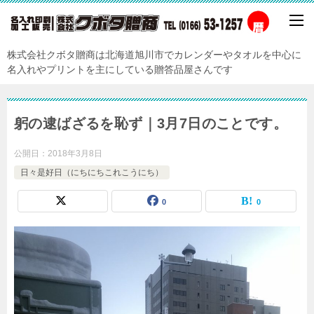
株式会社クボタ贈商は北海道旭川市でカレンダーやタオルを中心に
名入れやプリントを主にしている贈答品屋さんです
躬の逮ばざるを恥ず｜3月7日のことです。
公開日：
2018年3月8日
日々是好日（にちにちこれこうにち）
0
0