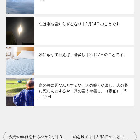
仁は則ち吾知らざるなり｜9月14日のことです
利に放りて行えば、怨多し｜2月27日のことです。
鳥の将に死なんとするや、其の鳴くや哀し。人の将
に死なんとするや、其の言うや善し。（泰伯）｜5
月12日
投
父母の年は忘れるべからず｜3月6日のことです。
約を以てす｜3月8日のことです。