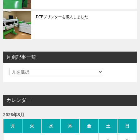
DTFプリンターを搬入しました
月別記事一覧
カレンダー
2026年8月
月
火
水
木
金
土
日