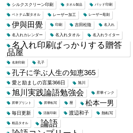
シルクスクリーン印刷
タオル製品
パッド印刷
レーザー加工
ベトナム製タオル
レーザー彫刻
伊與田覺
吉田松陰
印刷
名入れ
名入れカレンダー
名入れタオル
名入れライター
名入れ印刷ばっかりする贈答
品屋
名刺印刷
孔子
孔子に学ぶ人生の知恵365
愛と励ましの言葉366日
旭川
旭川実践論語勉強会
昇華インク
松本一男
昇華プリント
昇華転写
暦
渡辺和子
毎日更新
熱転写
活版印刷
論語
粗品タオル
論語コンプリート