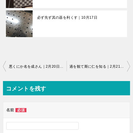
必ず先ず其の器を利くす｜10月17日
投
悪くにか名を成さん｜2月20日のことです。
過を観て斯に仁を知る｜2月21日のことです。
稿
ナ
コメントを残す
ビ
ゲ
名前
必須
ー
シ
ョ