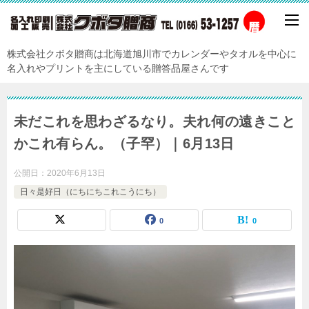
株式会社クボタ贈商は北海道旭川市でカレンダーやタオルを中心に
名入れやプリントを主にしている贈答品屋さんです
未だこれを思わざるなり。夫れ何の遠きこと
かこれ有らん。（子罕）｜6月13日
公開日：
2020年6月13日
日々是好日（にちにちこれこうにち）
0
0