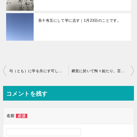
吾十有五にして学に志す｜1月23日のことです。
投
与（とも）に学を共にす可し、未だ予に道に適く可からず。与に道に適く可し、未だ予に立つ可からず。（子罕）｜6月12日
郷党に於いて恂々如たり。言うこと能わざる者に似たり。（郷黨）｜6月14日
稿
ナ
コメントを残す
ビ
ゲ
名前
必須
ー
シ