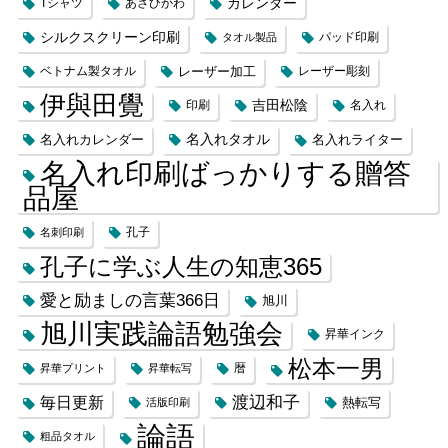
カレンダー
Tシャツ
あさひかわ
シルクスクリーン印刷
タオル製品
パッド印刷
レーザー加工
ベトナム製タオル
レーザー彫刻
伊與田覺
吉田松陰
印刷
名入れ
名入れカレンダー
名入れタオル
名入れライター
名入れ印刷ばっかりする贈答
品屋
名刺印刷
孔子
孔子に学ぶ人生の知恵365
愛と励ましの言葉366日
旭川
旭川実践論語勉強会
昇華インク
松本一男
昇華プリント
昇華転写
暦
渡辺和子
毎日更新
熱転写
活版印刷
論語
粗品タオル