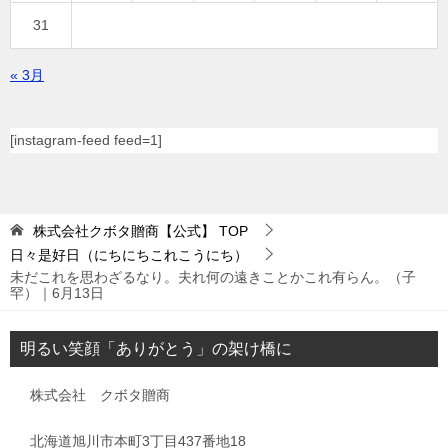
31
« 3月
[instagram-feed feed=1]
株式会社クボタ贈商【公式】
TOP
日々是好日（にちにちこれこうにち）
未だこれを思わざるなり。夫れ何の遠きことかこれ有らん。（子
罕）｜6月13日
明るい笑顔「ありがとう」の架け橋に
株式会社 クボタ贈商
北海道旭川市本町3丁目437番地18