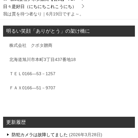
日々是好日（にちにちこれこうにち）
我は賈を待つ者なり｜6月19日ですよ～。
明るい笑顔「ありがとう」の架け橋に
株式会社 クボタ贈商
北海道旭川市本町3丁目437番地18
ＴＥＬ0166―53－1257
ＦＡＸ0166―51－9707
更新履歴
防犯カメラは故障してました
2026年3月28日