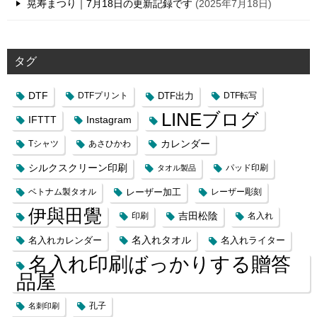
晃寿まつり｜7月18日の更新記録です
2025年7月18日
タグ
DTF
DTFプリント
DTF出力
DTF転写
LINEブログ
IFTTT
Instagram
カレンダー
Tシャツ
あさひかわ
シルクスクリーン印刷
タオル製品
パッド印刷
レーザー加工
ベトナム製タオル
レーザー彫刻
伊與田覺
吉田松陰
印刷
名入れ
名入れカレンダー
名入れタオル
名入れライター
名入れ印刷ばっかりする贈答
品屋
名刺印刷
孔子