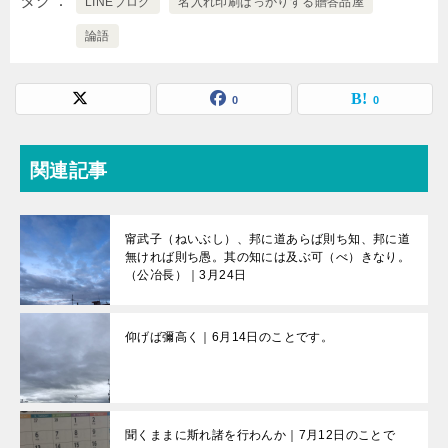
タグ
LINEブログ
名入れ印刷ばっかりする贈答品屋
論語
0
0
関連記事
甯武子（ねいぶし）、邦に道あらば則ち知、邦に道
無ければ則ち愚。其の知には及ぶ可（べ）きなり。
（公冶長）｜3月24日
仰げば彌高く｜6月14日のことです。
聞くままに斯れ諸を行わんか｜7月12日のことで