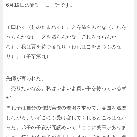
6月19日の論語一日一話です。
子曰わく（しのたまわく）、之を沽らんかな（これを
うらんかな）、之を沽らんかな（これをうらんか
な）。我は賈を待つ者なり（われはこをまつものな
り）。（子罕第九）
先師が言われた。
「売りたいなあ。私はいよいよ買い手を待っている者
だ」
※孔子は自分の理想実現の現場を求めて、各国を巡歴
しながら、いずこにも受け容れてくれるところはなか
った。弟子の子貢が冗談めいて「ここに美玉がありま