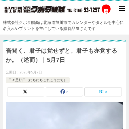
株式会社クボタ贈商は北海道旭川市でカレンダーやタオルを中心に
名入れやプリントを主にしている贈答品屋さんです
吾聞く、君子は党せずと。君子も亦党する
か。（述而）｜5月7日
公開日：
2020年5月7日
日々是好日（にちにちこれこうにち）
0
0