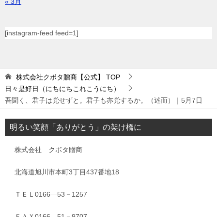
« 3月
[instagram-feed feed=1]
株式会社クボタ贈商【公式】
TOP
日々是好日（にちにちこれこうにち）
吾聞く、君子は党せずと。君子も亦党するか。（述而）｜5月7日
明るい笑顔「ありがとう」の架け橋に
株式会社 クボタ贈商
北海道旭川市本町3丁目437番地18
ＴＥＬ0166―53－1257
ＦＡＸ0166―51－9707