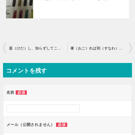
投
蓋（けだ）し、知らずしてこれを作る者有らん。我は是れ無きなり。（述而）｜5月6日
奢（おご）れば則（すなわ）ち不孫なり。倹なれば則ち固なり。其の不孫ならんよりは、寧（むし）ろ固なれ。（述而）｜5月8日
稿
ナ
コメントを残す
ビ
ゲ
名前
必須
ー
シ
ョ
ン
メール（公開されません）
必須