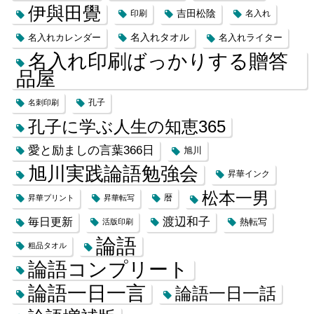
伊與田覺
吉田松陰
印刷
名入れ
名入れカレンダー
名入れタオル
名入れライター
名入れ印刷ばっかりする贈答
品屋
名刺印刷
孔子
孔子に学ぶ人生の知恵365
愛と励ましの言葉366日
旭川
旭川実践論語勉強会
昇華インク
松本一男
昇華プリント
昇華転写
暦
渡辺和子
毎日更新
熱転写
活版印刷
論語
粗品タオル
論語コンプリート
論語一日一言
論語一日一話