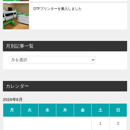
DTFプリンターを搬入しました
月別記事一覧
カレンダー
2026年8月
月
火
水
木
金
土
日
1
2