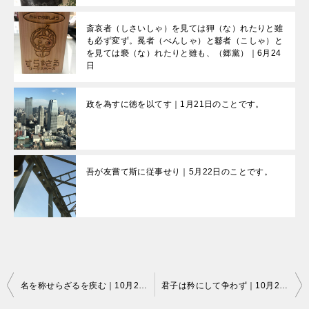
斎哀者（しさいしゃ）を見ては狎（な）れたりと雖
も必ず変ず。冕者（べんしゃ）と鼛者（こしゃ）と
を見ては褻（な）れたりと雖も、（郷黨）｜6月24
日
政を為すに徳を以てす｜1月21日のことです。
吾が友嘗て斯に従事せり｜5月22日のことです。
投
名を称せらざるを疾む｜10月24日のことです。
君子は矜にして争わず｜10月26日のことです。
稿