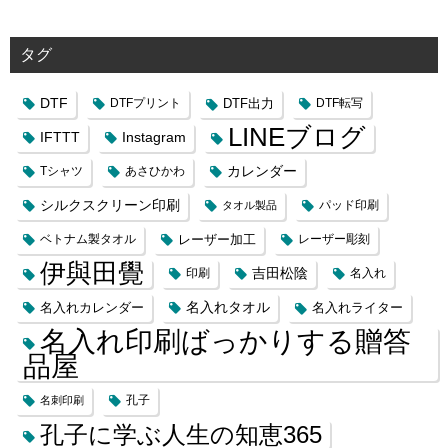
タグ
DTF
DTFプリント
DTF出力
DTF転写
LINEブログ
IFTTT
Instagram
カレンダー
Tシャツ
あさひかわ
シルクスクリーン印刷
タオル製品
パッド印刷
レーザー加工
ベトナム製タオル
レーザー彫刻
伊與田覺
吉田松陰
印刷
名入れ
名入れカレンダー
名入れタオル
名入れライター
名入れ印刷ばっかりする贈答
品屋
名刺印刷
孔子
孔子に学ぶ人生の知恵365