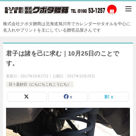
株式会社クボタ贈商は北海道旭川市でカレンダーやタオルを中心に
名入れやプリントを主にしている贈答品屋さんです
君子は諸を己に求む｜10月25日のことで
す。
更新日：
2017年10月27日
公開日：
2017年10月25日
日々是好日（にちにちこれこうにち）
0
0