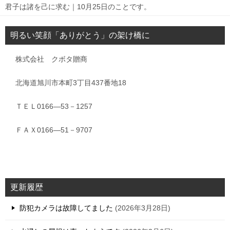
君子は諸を己に求む｜10月25日のことです。
明るい笑顔「ありがとう」の架け橋に
株式会社 クボタ贈商
北海道旭川市本町3丁目437番地18
ＴＥＬ0166―53－1257
ＦＡＸ0166―51－9707
更新履歴
防犯カメラは故障してました
2026年3月28日