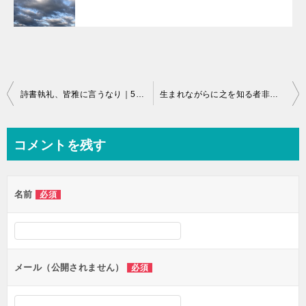
投
詩書執礼、皆雅に言うなり｜5月2日のことです。
生まれながらに之を知る者非ず｜5月4日のことです。
稿
ナ
コメントを残す
ビ
ゲ
名前
必須
ー
シ
ョ
ン
メール（公開されません）
必須