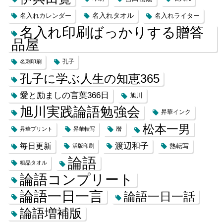
名入れカレンダー
名入れタオル
名入れライター
名入れ印刷ばっかりする贈答
品屋
名刺印刷
孔子
孔子に学ぶ人生の知恵365
愛と励ましの言葉366日
旭川
旭川実践論語勉強会
昇華インク
松本一男
昇華プリント
昇華転写
暦
渡辺和子
毎日更新
熱転写
活版印刷
論語
粗品タオル
論語コンプリート
論語一日一言
論語一日一話
論語増補版