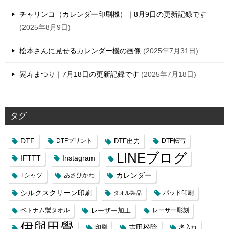
チャリンコ（カレンダー印刷機）｜8月9日の更新記録です
2025年8月9日
松本さんに見せるカレンダー機の画像
2025年7月31日
晃寿まつり｜7月18日の更新記録です
2025年7月18日
タグ
DTF
DTFプリント
DTF出力
DTF転写
LINEブログ
IFTTT
Instagram
カレンダー
Tシャツ
あさひかわ
シルクスクリーン印刷
タオル製品
パッド印刷
レーザー加工
ベトナム製タオル
レーザー彫刻
伊與田覺
吉田松陰
印刷
名入れ