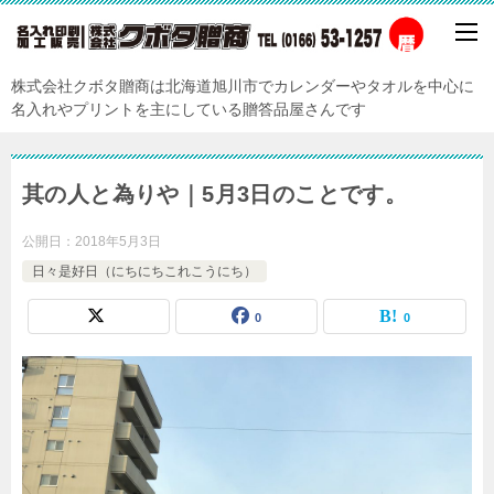
株式会社クボタ贈商は北海道旭川市でカレンダーやタオルを中心に
名入れやプリントを主にしている贈答品屋さんです
其の人と為りや｜5月3日のことです。
公開日：
2018年5月3日
日々是好日（にちにちこれこうにち）
0
0