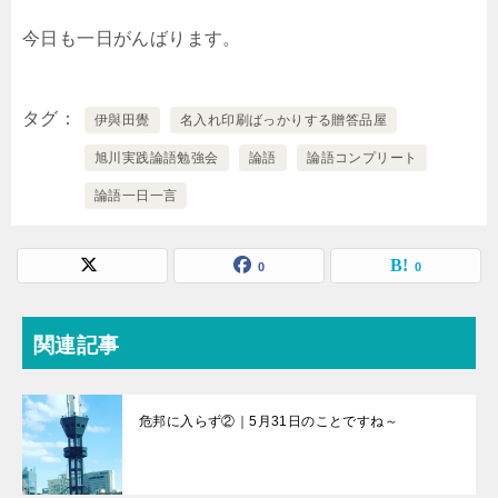
今日も一日がんばります。
タグ
伊與田覺
名入れ印刷ばっかりする贈答品屋
旭川実践論語勉強会
論語
論語コンプリート
論語一日一言
0
0
関連記事
危邦に入らず②｜5月31日のことですね～