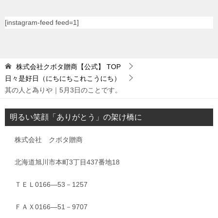
[instagram-feed feed=1]
株式会社クボタ贈商【公式】
TOP
日々是好日（にちにちこれこうにち）
其の人と為りや｜5月3日のことです。
明るい笑顔「ありがとう」の架け橋に
株式会社 クボタ贈商
北海道旭川市本町3丁目437番地18
ＴＥＬ0166―53－1257
ＦＡＸ0166―51－9707