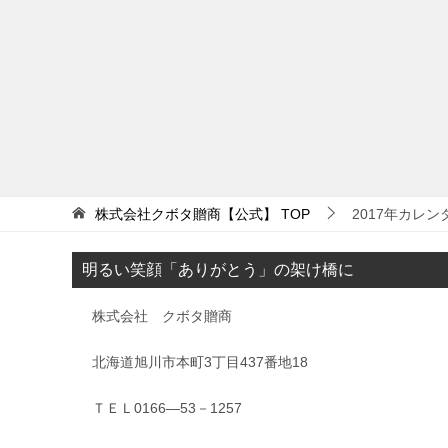
株式会社クボタ贈商【公式】
TOP
2017年カレン
明るい笑顔「ありがとう」の架け橋に
株式会社 クボタ贈商
北海道旭川市本町3丁目437番地18
ＴＥＬ0166―53－1257