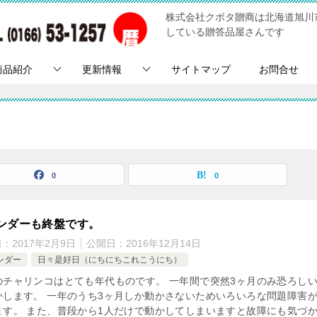
株式会社クボタ贈商は北海道旭川
している贈答品屋さんです
商品紹介
更新情報
サイトマップ
お問合せ
0
0
ンダーも終盤です。
日：
2017年2月9日
公開日：
2016年12月14日
ンダー
日々是好日（にちにちこれこうにち）
のチャリンコはとても年代ものです。 一年間で突然3ヶ月のみ恐ろし
かします。 一年のうち3ヶ月しか動かさないためいろいろな問題障害
ます。 また、普段から1人だけで動かしてしまいますと故障にも気づ