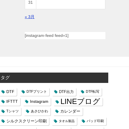
31
« 3月
[instagram-feed feed=1]
タグ
DTF
DTFプリント
DTF出力
DTF転写
LINEブログ
IFTTT
Instagram
カレンダー
Tシャツ
あさひかわ
シルクスクリーン印刷
タオル製品
パッド印刷