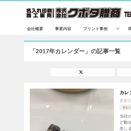
会社概要
事業内容
プリント事例
「2017年カレンダー」の記事一覧
カレ
更新
カレ
当社
ど動
生し