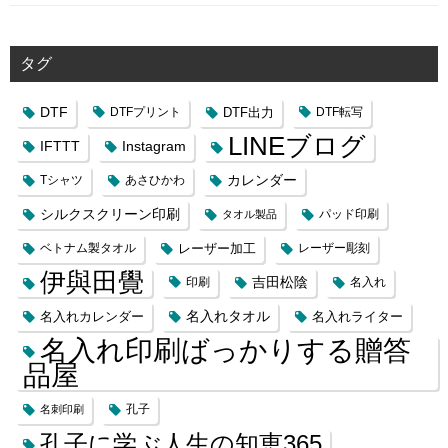
タグ
DTF
DTFプリント
DTF出力
DTF転写
LINEブログ
IFTTT
Instagram
カレンダー
Tシャツ
あさひかわ
シルクスクリーン印刷
タオル製品
パッド印刷
レーザー加工
ベトナム製タオル
レーザー彫刻
伊與田覺
吉田松陰
印刷
名入れ
名入れカレンダー
名入れタオル
名入れライター
名入れ印刷ばっかりする贈答
品屋
名刺印刷
孔子
孔子に学ぶ人生の知恵365