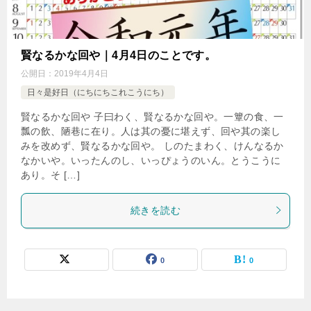
賢なるかな回や｜4月4日のことです。
公開日：
2019年4月4日
日々是好日（にちにちこれこうにち）
賢なるかな回や 子曰わく、賢なるかな回や。一簟の食、一
瓢の飲、陋巷に在り。人は其の憂に堪えず、回や其の楽し
みを改めず、賢なるかな回や。 しのたまわく、けんなるか
なかいや。いったんのし、いっぴょうのいん。とうこうに
あり。そ […]
続きを読む
0
0