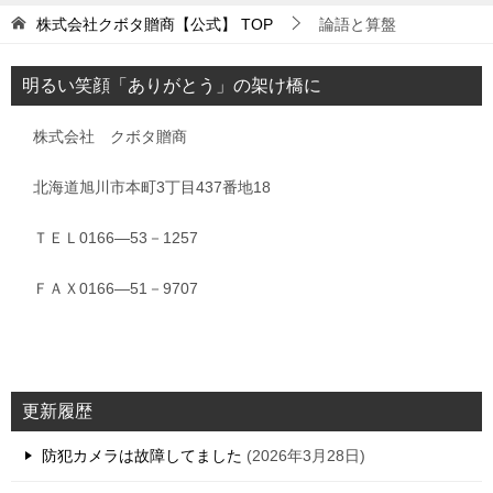
株式会社クボタ贈商【公式】
TOP
論語と算盤
明るい笑顔「ありがとう」の架け橋に
株式会社 クボタ贈商
北海道旭川市本町3丁目437番地18
ＴＥＬ0166―53－1257
ＦＡＸ0166―51－9707
更新履歴
防犯カメラは故障してました
2026年3月28日