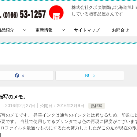
株式会社クボタ贈商は北海道旭川
している贈答品屋さんです
商品紹介
更新情報
サイトマップ
お問合せ
0
0
転写のメモ。
日：
2016年2月27日
公開日：
2016年2月9日
熱転写
転写のメモです。 昇華インクは通常のインクとは異なるため、印刷に
必要です。 当社で使用してるプリンタでは色の再現に限度がございま
Cプロファイルを最適なものにするため努力しましたがこの辺が現在の限
]