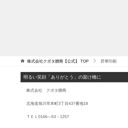
株式会社クボタ贈商【公式】
TOP
昇華印刷
明るい笑顔「ありがとう」の架け橋に
株式会社 クボタ贈商
北海道旭川市本町3丁目437番地18
ＴＥＬ0166―53－1257