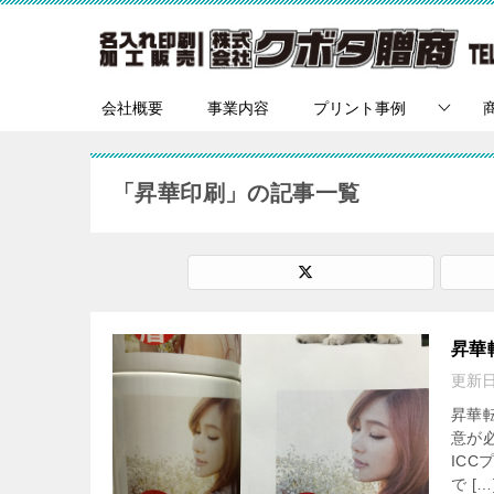
会社概要
事業内容
プリント事例
「昇華印刷」の記事一覧
昇華
更新
昇華
意が
IC
で […