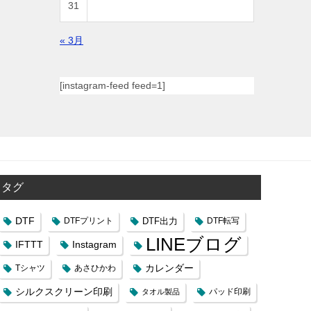
31
« 3月
[instagram-feed feed=1]
タグ
DTF
DTFプリント
DTF出力
DTF転写
LINEブログ
IFTTT
Instagram
カレンダー
Tシャツ
あさひかわ
シルクスクリーン印刷
タオル製品
パッド印刷