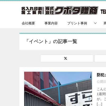
会社概要
事業内容
プリント事例
「イベント」の記事一覧
防犯
公開
こん
1週
が。
[…]