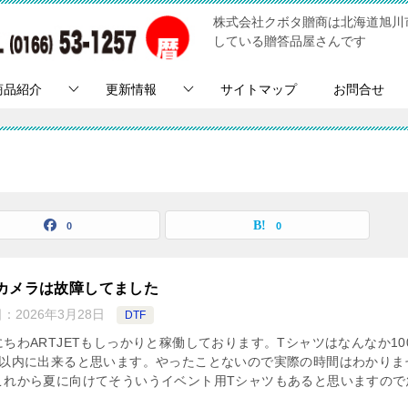
株式会社クボタ贈商は北海道旭川
している贈答品屋さんです
商品紹介
更新情報
サイトマップ
お問合せ
0
0
カメラは故障してました
日：
2026年3月28日
DTF
にちわARTJETもしっかりと稼働しております。Tシャツはなんなか10
間以内に出来ると思います。やったことないので実際の時間はわかりま
これから夏に向けてそういうイベント用Tシャツもあると思いますので