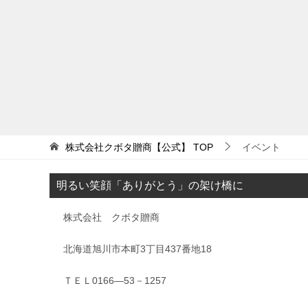
株式会社クボタ贈商【公式】
TOP
イベント
明るい笑顔「ありがとう」の架け橋に
株式会社 クボタ贈商
北海道旭川市本町3丁目437番地18
ＴＥＬ0166―53－1257