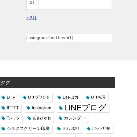
31
« 3月
[instagram-feed feed=1]
タグ
DTF
DTFプリント
DTF出力
DTF転写
LINEブログ
IFTTT
Instagram
カレンダー
Tシャツ
あさひかわ
シルクスクリーン印刷
タオル製品
パッド印刷